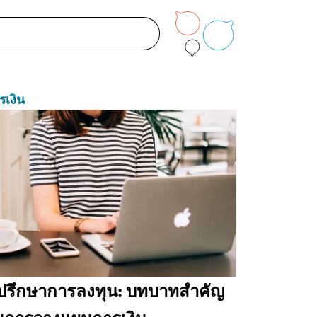
รเงิน
ี่ปรึกษาการลงทุน: บทบาทสำคัญ