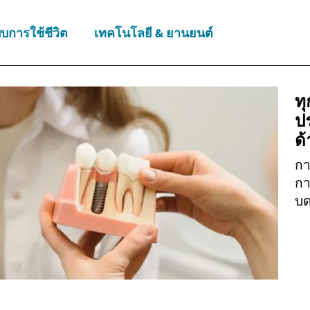
บการใช้ชีวิต
เทคโนโลยี & ยานยนต์
ทุ
ป
ด
กา
กา
บด