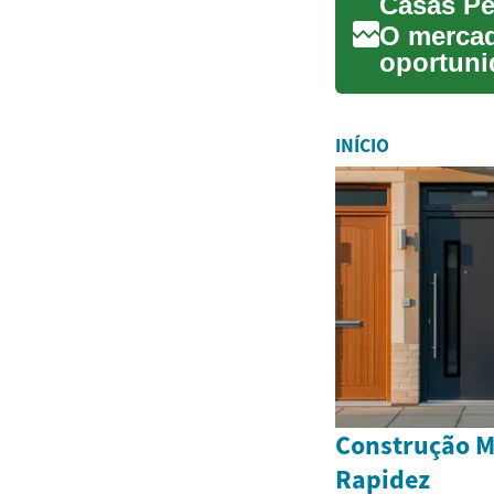
O mercad
oportuni
buscam i
INÍCIO
Construção M
Rapidez