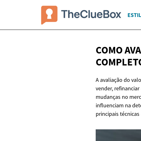
ESTIL
COMO AVAL
COMPLET
A avaliação do val
vender, refinanci
mudanças no mercad
influenciam na det
principais técnica