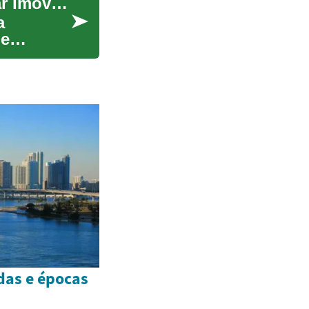
Casas Penhoradas: Guia Completo para Comprar Imóveis em Leilão
a
ue
das e épocas