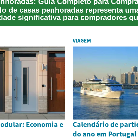
o de casas penhoradas representa um
dade significativa para compradores q
móveis com preço...
VIAGEM
odular: Economia e
Calendário de parti
do ano em Portugal