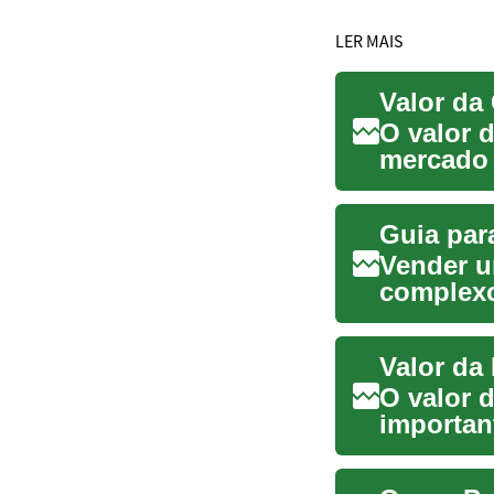
LER MAIS
Valor da
O valor 
mercado 
para pote
Vender u
complexo
por mais
O valor 
important
imobiliár