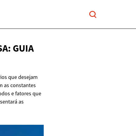
A: GUIA
rios que desejam
m as constantes
odos e fatores que
esentará as