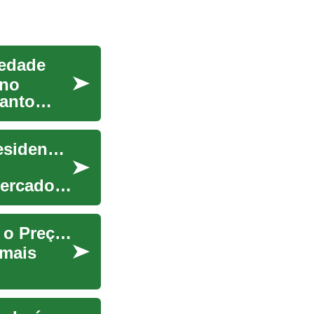
iedade
 no
uanto
Guia para reativar a venda de sua propriedade residencial
mercado
Valor da Propriedade: Como Avaliar e Maximizar o Preço da Sua Casa
 mais