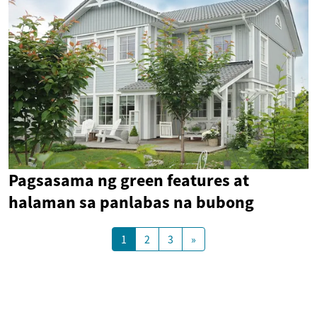
Pagsasama ng green features at
halaman sa panlabas na bubong
1
2
3
»