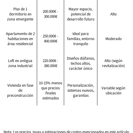
Piso de 1
Mayor espacio,
200.000€ -
dormitorio en
potencial de
Alto
300.000€
zona emergente
desarrollo futuro
Apartamento de 2
Ideal para
250.000€ -
habitaciones en
familias, entorno
Moderado
400.000€
área residencial
tranquilo
Diseños diáfanos,
Loft en antigua
220.000€ -
Alto (según
techos altos,
zona industrial
380.000€
revitalización)
carácter único
10-15% menos
Vivienda en fase
Personalización,
que precios
Variable según
de
sistemas nuevos,
finales
ubicación
preconstrucción
garantías
estimados
Nota: Los precios, tasas o estimaciones de costos mencionados en este artículo