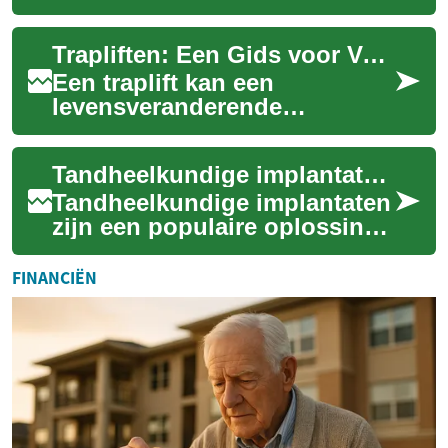
oplossing voor het vervangen
van ontbrekende tanden,
Trapliften: Een Gids voor Verbeterde Mobiliteit Thuis voor Ouderen en Senioren
vooral voor ...
Een traplift kan een
levensveranderende
oplossing zijn voor ouderen
en senioren die moeite
Tandheelkundige implantaten voor ouderen: Een gids voor senioren
hebben met traplopen in hu...
Tandheelkundige implantaten
zijn een populaire oplossing
voor het vervangen van
ontbrekende tanden, vooral
FINANCIËN
bij oudere...