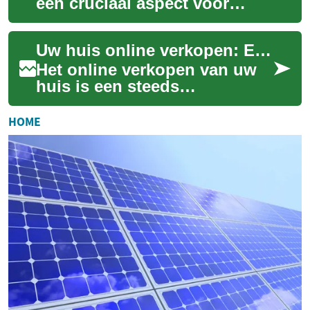
een cruciaal aspect voor
zowel huiseigenaren als
potentiële kopers in de
Uw huis online verkopen: Een complete gids voor Nederlandse huiseigenaren
vastgoedmarkt. Het...
Het online verkopen van uw
huis is een steeds
populairdere optie geworden
in Nederland. Met de juiste
HOME
aanpak en tools...