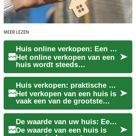
MEER LEZEN
Huis online verkopen: Een complete gids voor huiseigenaren in Nederland
Het online verkopen van een
huis wordt steeds
populairder in Nederland.
Deze moderne aanpak biedt
Huis verkopen: praktische gids voor huiseigenaren
huiseigenaren een e...
Het verkopen van een huis is
vaak een van de grootste
financiële en emotionele
beslissingen die iemand
De waarde van uw huis: Een gids voor huiseigenaren en kopers
neemt. Deze gi...
De waarde van een huis is