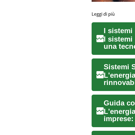
Leggi di più
I sistemi
una tecn
energ...
L'energia
rinnovabi
mondo. I.
Guida com
L'energia
imprese: 
pannelli f