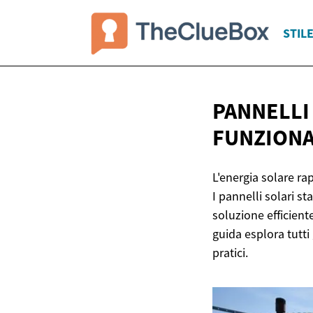
STILE
PANNELLI
FUNZION
L'energia solare ra
I pannelli solari s
soluzione efficient
guida esplora tutti
pratici.