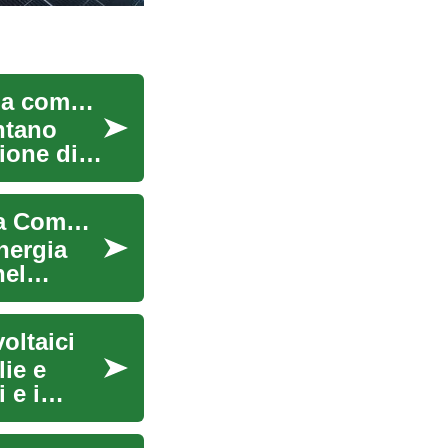
I sistemi solari e i pannelli fotovoltaici: una guida completa
entano
ione di
Sistemi Solari e Pannelli Fotovoltaici: Una Guida Completa
nergia
nel
oltaici
lie e
 e i