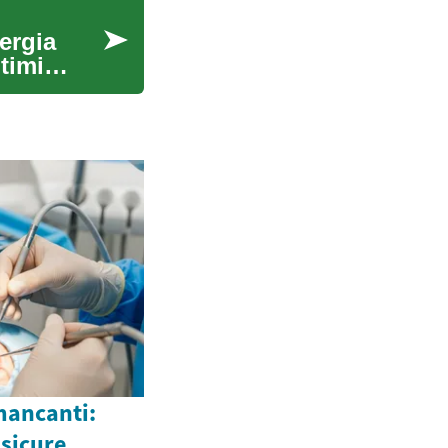
nergia
timi
mancanti:
sicure