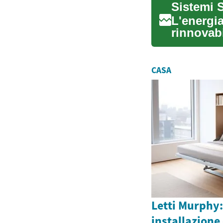
Sistemi 
L'energia
rinnovabi
anni. ...
CASA
Letti Murphy: 
installazione