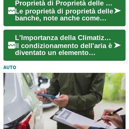
Proprietà di Proprietà delle Banche: Una Guida Completa
rappresentano un'op...
Le proprietà di proprietà delle
banche, note anche come
REO (Real Estate Owned),
rappresentano una
L'Importanza della Climatizzazione Moderna: Guida Completa
significativa oppo...
Il condizionamento dell'aria è
diventato un elemento
fondamentale nella vita
moderna, influenzando
AUTO
significativamente...