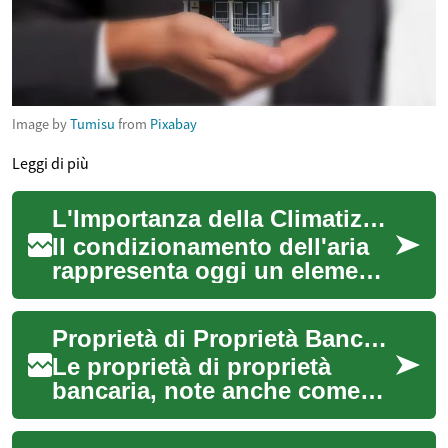
Image by
Tumisu
from
Pixabay
Leggi di più
L'Importanza della Climatizzazione: Guida Completa al Comfort Ambientale
Il condizionamento dell'aria
rappresenta oggi un elemento
fondamentale per garantire il
benessere negli ambienti
Proprietà di Proprietà Bancaria: Una Guida Completa per gli Acquirenti Immobiliari
indo...
Le proprietà di proprietà
bancaria, note anche come
immobili pignorati o REO
(Real Estate Owned),