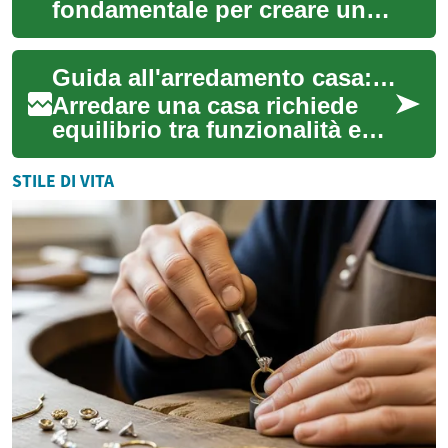
fondamentale per creare un
ambiente confortevole e
funzionale in ogni casa. Che
Guida all'arredamento casa: mobili, soggiorno e design d'interni
si tratti di...
Arredare una casa richiede
equilibrio tra funzionalità e
estetica: l'obiettivo è creare
spazi che rispondano alle
STILE DI VITA
nec...