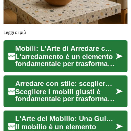
Leggi di più
Mobili: L'Arte di Arredare con Stile e Funzionalità
L'arredamento è un elemento
fondamentale per trasformare
una casa in una dimora
accogliente e personale. I
Arredare con stile: scegliere i mobili ideali per casa
mobili non...
Scegliere i mobili giusti è
fondamentale per trasformare
una casa in uno spazio
accogliente e funzionale.
L'Arte del Mobilio: Una Guida Completa al Design d'Interni
Questo arti...
Il mobilio è un elemento