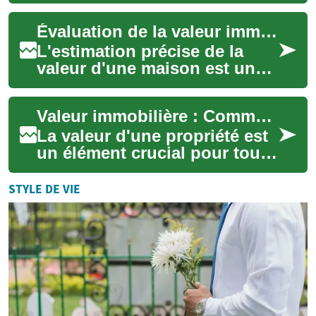
cruciale pour tout propriétaire
ou acheteur potentiel. Que
Évaluation de la valeur immobilière : Comprendre et calculer la valeur de votre propriété
vo...
L'estimation précise de la
valeur d'une maison est un
aspect crucial du marché
immobilier, que ce soit pour
Valeur immobilière : Comment estimer le prix de votre maison
les achet...
La valeur d'une propriété est
un élément crucial pour tout
propriétaire ou acheteur
potentiel. Que vous
STYLE DE VIE
envisagiez de...