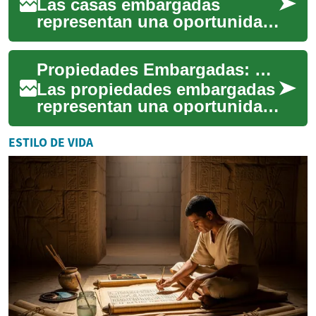
Las casas embargadas
representan una oportunidad
única en el mercado
inmobiliario español para
Propiedades Embargadas: Una Guía Completa para Compradores Potenciales
adquirir propiedades a...
Las propiedades embargadas
representan una oportunidad
única en el mercado
inmobiliario, ofreciendo a los
ESTILO DE VIDA
compradores...