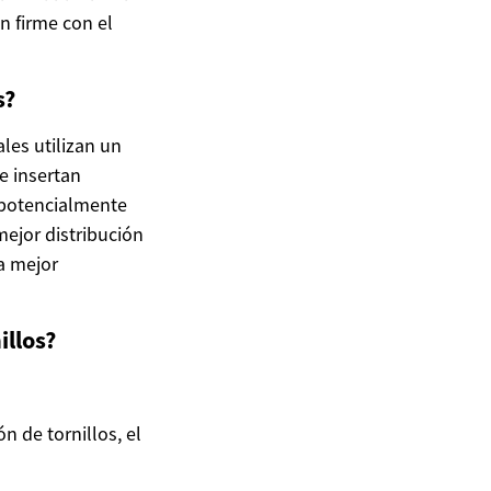
n firme con el
s?
ales utilizan un
se insertan
 potencialmente
mejor distribución
na mejor
illos?
n de tornillos, el