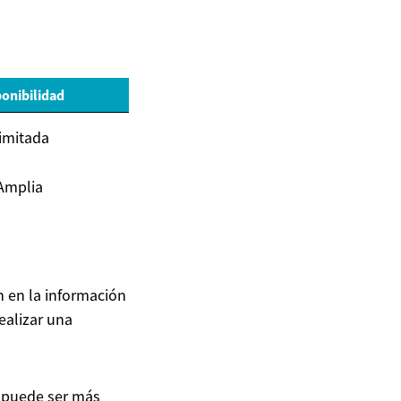
ponibilidad
imitada
Amplia
n en la información
ealizar una
s puede ser más