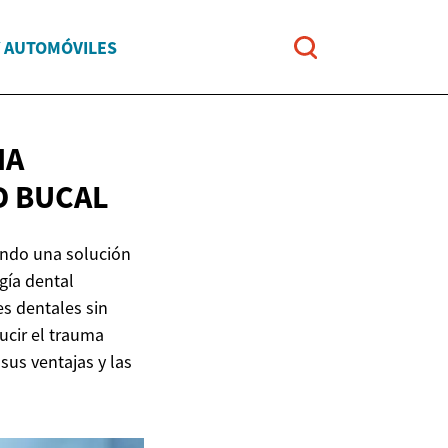
Y AUTOMÓVILES
NA
D BUCAL
endo una solución
gía dental
s dentales sin
ducir el trauma
sus ventajas y las