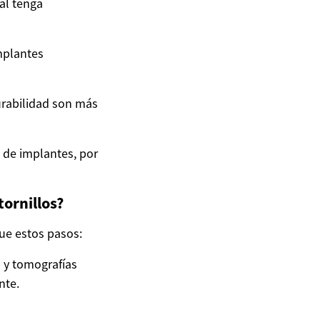
ial tenga
implantes
urabilidad son más
 de implantes, por
tornillos?
ue estos pasos:
s y tomografías
nte.