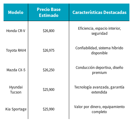
Precio Base
Modelo
Características Destacadas
Estimado
Eficiencia, espacio interior,
Honda CR-V
$26,800
seguridad
Confiabilidad, sistema híbrido
Toyota RAV4
$26,975
disponible
Conducción deportiva, diseño
Mazda CX-5
$26,250
premium
Hyundai
Tecnología avanzada, garantía
$25,900
Tucson
extendida
Valor por dinero, equipamiento
Kia Sportage
$25,990
completo