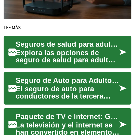
LEE MÁS
Seguros de salud para adultos mayores: guía completa y clara
Explora las opciones de
seguro de salud para adultos
mayores y aprende a elegir la
cobertura que mejor se
Seguro de Auto para Adultos Mayores: Guía Completa
adapte a la...
El seguro de auto para
conductores de la tercera
edad requiere
consideraciones especiales
Paquete de TV e Internet: Guía Completa para Adultos Mayores
que equilibren la protecció...
La televisión y el internet se
han convertido en elementos