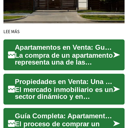
LEE MÁS
Apartamentos en Venta: Guía Completa para Compradores
La compra de un apartamento
representa una de las
decisiones financieras más
importantes en la vida. Este
Propiedades en Venta: Una Guía Completa para el Mercado Inmobiliario
proceso req...
El mercado inmobiliario es un
sector dinámico y en
constante evolución que
ofrece una amplia gama de
Guía Completa: Apartamentos en Venta - Lo Que Necesitas Saber
oportunidades pa...
El proceso de comprar un