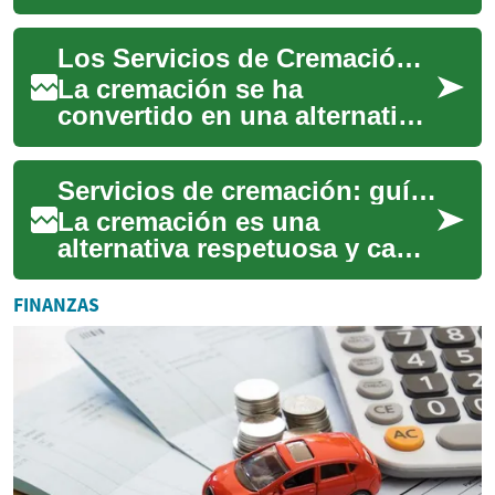
elegida para el manejo de
restos humanos. Esta guía
Los Servicios de Cremación: Una Opción Digna y Respetuosa
explica el proceso, ...
La cremación se ha
convertido en una alternativa
cada vez más popular para
honrar a nuestros seres
Servicios de cremación: guía completa y opciones prácticas
queridos que han f...
La cremación es una
alternativa respetuosa y cada
vez más elegida frente al
entierro tradicional. Esta guía
FINANZAS
explica e...