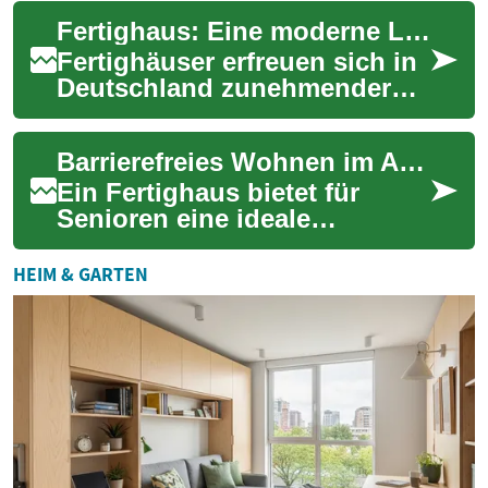
revolutionieren. Von
Fertighaus: Eine moderne Lösung für barrierefreies Wohnen im Alter
innovativen Designkonz...
Fertighäuser erfreuen sich in
Deutschland zunehmender
Beliebtheit. Diese
vorgefertigten Wohnlösungen
Barrierefreies Wohnen im Alter: Fertighäuser als komfortable Lösung für Senioren
bieten nicht nur...
Ein Fertighaus bietet für
Senioren eine ideale
Wohnlösung, die Komfort
und Sicherheit vereint. Diese
HEIM & GARTEN
modernen Häuser ...