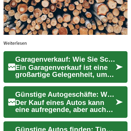
Weiterlesen
Garagenverkauf: Wie Sie Schnäppchen jagen und Geld sparen
Ein Garagenverkauf ist eine
großartige Gelegenheit, um
günstig einzukaufen und
echte Schnäppchen zu
Günstige Autogeschäfte: Wie Sie das beste Angebot finden
ergattern. Ob Sie...
Der Kauf eines Autos kann
eine aufregende, aber auch
herausfordernde Erfahrung
sein. Ob Sie nach einem
Günstige Autos finden: Tipps für den cleveren Autokauf
Neuwagen, eine...