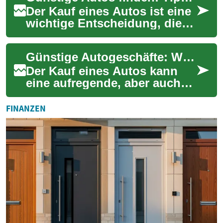
Der Kauf eines Autos ist eine
wichtige Entscheidung, die
oft mit erheblichen Kosten
verbunden ist. Viele
Günstige Autogeschäfte: Wie Sie das beste Angebot finden
Menschen suc...
Der Kauf eines Autos kann
eine aufregende, aber auch
herausfordernde Erfahrung
sein. Ob Sie nach einem
FINANZEN
neuen Stadtfli...