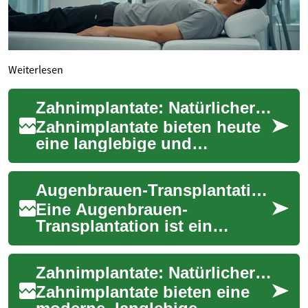
Weiterlesen
Zahnimplantate: Natürlicher Ersatz bei Zahnverlust
Zahnimplantate bieten heute
eine langlebige und
ästhetische Alternative zu
klassischen Prothesen oder
Augenbrauen-Transplantation: Der ultimative Leitfaden für natürlich volle Brauen
Brücken. Als kü...
Eine Augenbrauen-
Transplantation ist ein
spezialisierter chirurgischer
Eingriff, der Menschen mit
Zahnimplantate: Natürlicher Ersatz bei fehlenden Zähnen
dünnen oder fehlend...
Zahnimplantate bieten eine