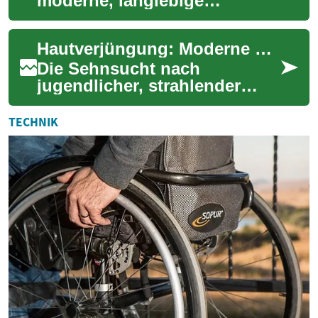
moderne, langlebige
Alternative zu Brücken und
herausnehmbarem
Hautverjüngung: Moderne Methoden für strahlende Schönheit
Zahnersatz. Diese künstlich...
Die Sehnsucht nach
jugendlicher, strahlender
Haut ist ein zeitloses
Anliegen. In der heutigen Zeit
TECHNIK
bietet die Hautver...