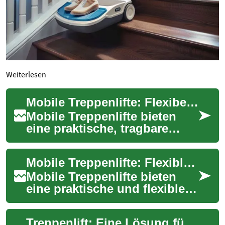
Weiterlesen
Mobile Treppenlifte: Flexibel mehr Mobilität gewinnen
Mobile Treppenlifte bieten
eine praktische, tragbare
Alternative zu fest
installierten Systemen und
Mobile Treppenlifte: Flexible Lösungen für mehr Mobilität
unterstützen Mens...
Mobile Treppenlifte bieten
eine praktische und flexible
Möglichkeit, Treppen im
Alltag sicher zu überwinden –
Treppenlift: Eine Lösung für mehr Mobilität und Unabhängigkeit
ideal b...