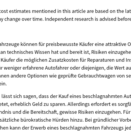
 cost estimates mentioned in this article are based on the lat
y change over time. Independent research is advised before
rzeuge können für preisbewusste Käufer eine attraktive O
 technisches Wissen hat und bereit ist, Risiken einzugehe
e Käufer die möglichen Zusatzkosten für Reparaturen und I
r weniger erfahrene Autofahrer oder diejenigen, die Wert au
önnen andere Optionen wie geprüfte Gebrauchtwagen von s
ein.
ässt sich sagen, dass der Kauf eines beschlagnahmten Aut
etet, erheblich Geld zu sparen. Allerdings erfordert es sorgf
ndnis und die Bereitschaft, gewisse Risiken einzugehen. Für
tzliche bürokratische Hürden hinzu. Bei gründlicher Vorb
ehen kann der Erwerb eines beschlagnahmten Fahrzeugs je