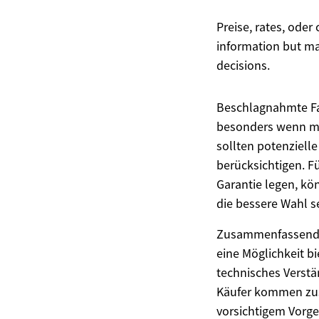
Preise, rates, oder
information but ma
decisions.
Beschlagnahmte Fah
besonders wenn man
sollten potenziell
berücksichtigen. Fü
Garantie legen, k
die bessere Wahl s
Zusammenfassend l
eine Möglichkeit bi
technisches Verstä
Käufer kommen zusä
vorsichtigem Vorg