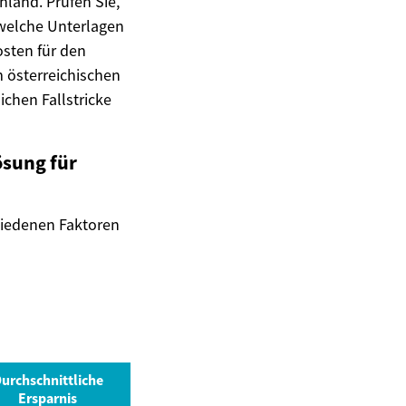
land. Prüfen Sie,
 welche Unterlagen
osten für den
m österreichischen
chen Fallstricke
ösung für
hiedenen Faktoren
urchschnittliche
Ersparnis