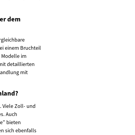
ber dem
rgleichbare
ei einem Bruchteil
e Modelle im
it detaillierten
handlung mit
hland?
 Viele Zoll- und
es. Auch
de” bieten
n sich ebenfalls