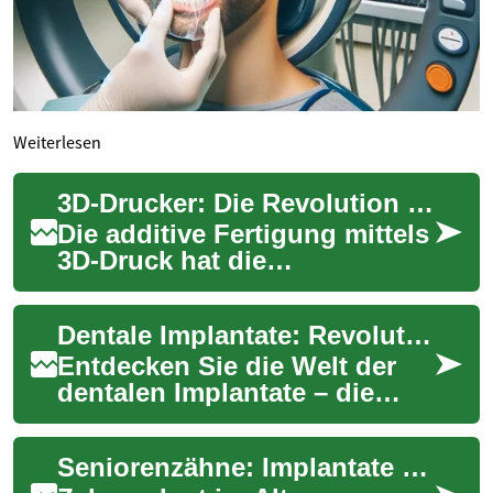
Weiterlesen
3D-Drucker: Die Revolution der modernen Fertigung verstehen
Die additive Fertigung mittels
3D-Druck hat die
Produktionswelt grundlegend
verändert. Diese innovative
Dentale Implantate: Revolutionärer Zahnersatz für ein strahlendes Lächeln
Technologie e...
Entdecken Sie die Welt der
dentalen Implantate – die
innovative Lösung für
fehlende Zähne, die Ihr
Seniorenzähne: Implantate als moderne Lösung
Lächeln und Ihre L...