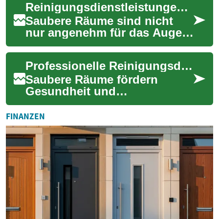
Reinigungsdienstleistungen: Alles, was Sie wissen müssen
Wohlbefinden. Doch...
Saubere Räume sind nicht
nur angenehm für das Auge,
sondern auch wichtig für
unsere Gesundheit und unser
Professionelle Reinigungsdienste: Was Sie wissen sollten
Wohlbefinden...
Saubere Räume fördern
Gesundheit und
Wohlbefinden, doch im
stressigen Alltag fehlt oft die
FINANZEN
Zeit für gründliche Reinig...