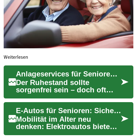
Weiterlesen
Anlageservices für Senioren: Sichere Finanzen im Ruhestand
Der Ruhestand sollte
sorgenfrei sein – doch oft
bringt er finanzielle
Unsicherheiten mit sich.
E-Autos für Senioren: Sicher, kompakt und alltagsgerecht
Dieser Beitrag erläute...
Mobilität im Alter neu
denken: Elektroautos bieten
für Senioren viele Vorteile –