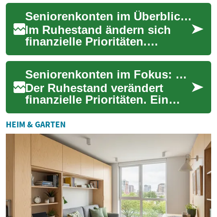
von leiser Fahrweise und
Seniorenkonten im Überblick: Sicher im Ruhestand
einfacher B...
Im Ruhestand ändern sich
finanzielle Prioritäten.
Seniorenkonten bieten auf
ältere Menschen
Seniorenkonten im Fokus: Sicher und günstig im Ruhestand
zugeschnittene Konditione...
Der Ruhestand verändert
finanzielle Prioritäten. Ein
speziell auf ältere Kunden
zugeschnittenes
HEIM & GARTEN
Seniorenkonto erleich...