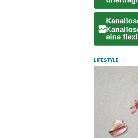
Möglichk
Kanallos
eine fle
kühles R
LIFESTYLE