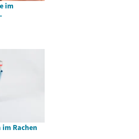
e im
-
3
m im Rachen