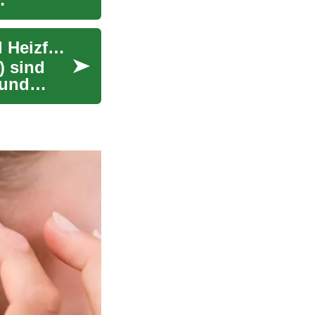
Kanallose Klimaanlagen: Effiziente Kühlung und Heizfunktion
) sind
 und