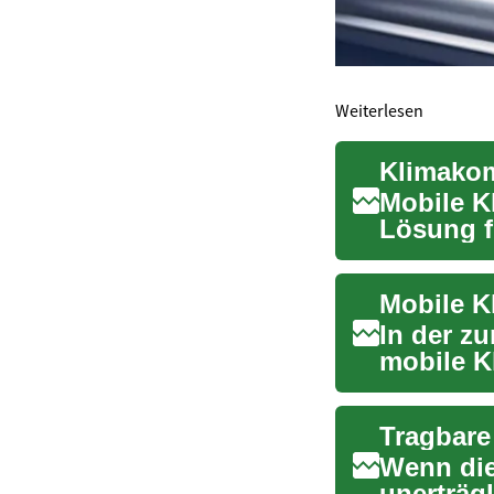
Weiterlesen
Mobile K
Lösung f
transport
In der z
mobile K
angeneh
Wenn die
unerträgl