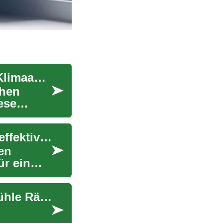
Klimakomfort für unterwegs: Alles über mobile Klimaanlagen
chen
ese
Mobile Klimageräte: Der ultimative Ratgeber für effektive Raumkühlung
en
r ein
Tragbare Klimaanlagen: Die ideale Lösung für kühle Räume im Sommer