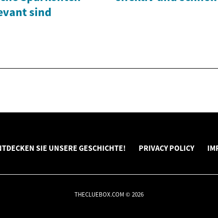
evant sind
NTDECKEN SIE UNSERE GESCHICHTE!
PRIVACY POLICY
IM
THECLUEBOX.COM © 2026