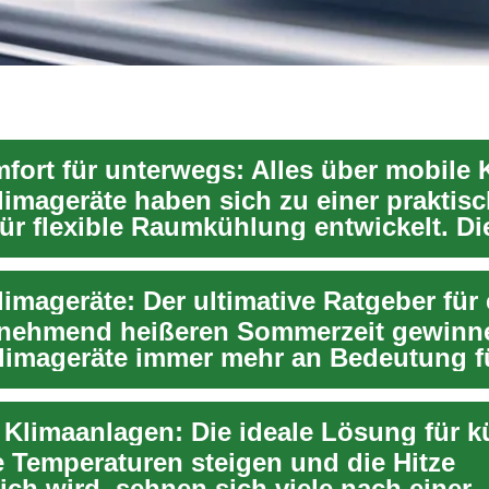
limageräte haben sich zu einer praktis
ür flexible Raumkühlung entwickelt. Di
ablen E...
unehmend heißeren Sommerzeit gewinn
limageräte immer mehr an Bedeutung fü
mes Raumklima...
 Temperaturen steigen und die Hitze
ich wird, sehnen sich viele nach einer