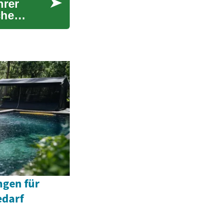
hrer
che
ngen für
edarf