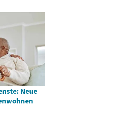
enste: Neue
renwohnen