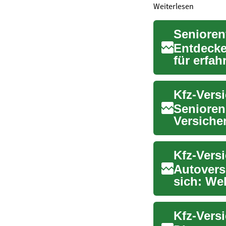
Weiterlesen
Senioren
Entdecke
für erfa
bis hin ..
Kfz-Vers
Senioren 
Versicher
lohnen si
Autovers
sich: We
Gesundhe
Kfz‑Vers