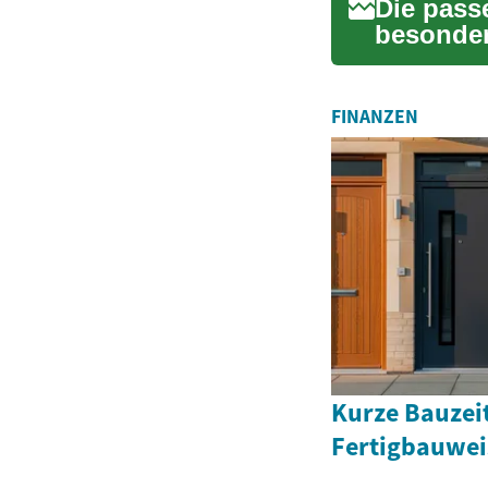
Die pass
besonder
Faktoren 
FINANZEN
Kurze Bauzei
Fertigbauweis