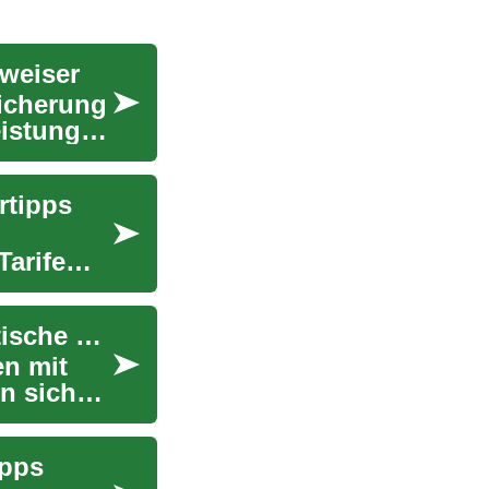
weiser
icherung
eistungen
rtipps
Tarife
Kfz-Versicherung für Senioren: Ratgeber & praktische Tipps
en mit
n sich
ipps