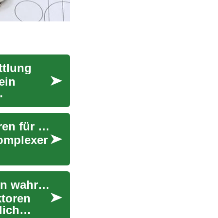
ttlung
ein
Immobilienwertermittlung: Methoden und Faktoren für eine präzise Bewertung
omplexer
Immobilienwertermittlung: So bestimmen Sie den wahren Wert Ihrer Immobilie
ktoren
lich