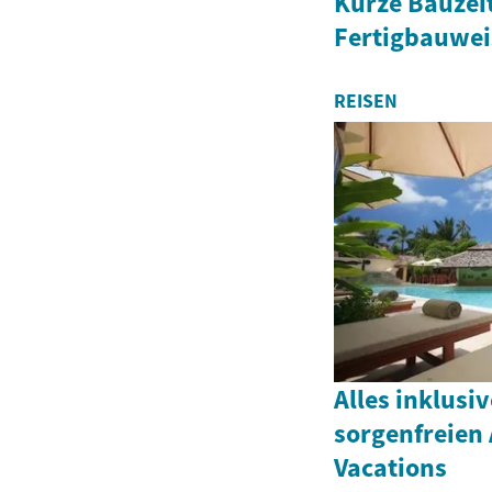
Kurze Bauzei
Fertigbauweis
REISEN
Alles inklusi
sorgenfreien 
Vacations