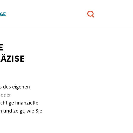
UGE
E
ÄZISE
s des eigenen
 oder
htige finanzielle
 und zeigt, wie Sie