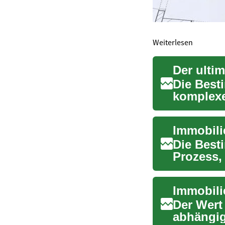
Weiterlesen
Der ulti
Die Best
komplexe
berücksi
Die Best
Prozess,
Bewertun
Der Wert
abhängig