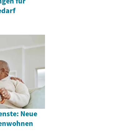
ngen für
edarf
enste: Neue
renwohnen