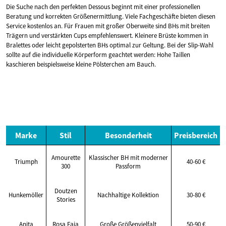
Die Suche nach den perfekten Dessous beginnt mit einer professionellen
Beratung und korrekten Größenermittlung. Viele Fachgeschäfte bieten diesen
Service kostenlos an. Für Frauen mit großer Oberweite sind BHs mit breiten
Trägern und verstärkten Cups empfehlenswert. Kleinere Brüste kommen in
Bralettes oder leicht gepolsterten BHs optimal zur Geltung. Bei der Slip-Wahl
sollte auf die individuelle Körperform geachtet werden: Hohe Taillen
kaschieren beispielsweise kleine Pölsterchen am Bauch.
Marke
Stil
Besonderheit
Preisbereich
Amourette
Klassischer BH mit moderner
Triumph
40-60 €
300
Passform
Doutzen
Hunkemöller
Nachhaltige Kollektion
30-80 €
Stories
Anita
Rosa Faia
Große Größenvielfalt
50-90 €