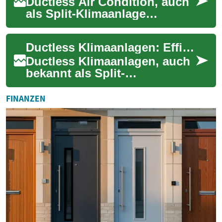
Ductless Air Condition, auch
als Split-Klimaanlage
bekannt, gewinnt in
deutschen Haushalten
Ductless Klimaanlagen: Effiziente Kühlung und Heizung für Ihr Zuhause
zunehmend an Beliebtheit....
Ductless Klimaanlagen, auch
bekannt als Split-
Klimaanlagen oder Mini-Split-
Systeme, gewinnen in
FINANZEN
Deutschland zunehmend...