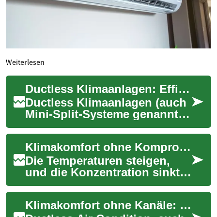
Weiterlesen
Ductless Klimaanlagen: Effizient kühlen und heizen
Ductless Klimaanlagen (auch
Mini-Split-Systeme genannt)
bieten eine flexible,
energieeffiziente Alternative
Klimakomfort ohne Kompromisse: Ductless Air Condition für Ihr Büro
zu zentra...
Die Temperaturen steigen,
und die Konzentration sinkt -
ein Szenario, das in vielen
Büros während der
Klimakomfort ohne Kanäle: Die Vorteile von Ductless Air Condition
Sommermonate zu...