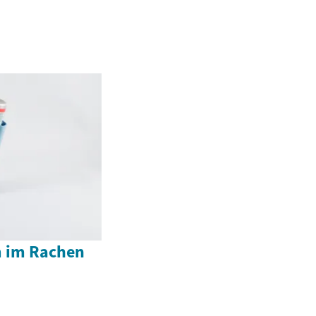
3
m im Rachen