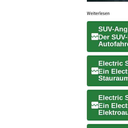
Weiterlesen
Der SUV-
Autofahre
Fahrzeug
Electric
Ein Elec
Stauraum
motor...
Electric
Ein Elect
Elektroa
Raumange