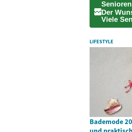
Senioren
Der Wuns
Viele Se
Partnersc
LIFESTYLE
Bademode 202
und praktisch