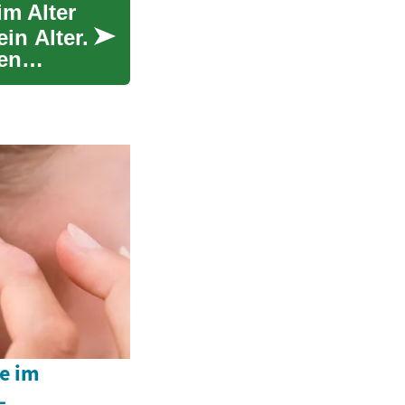
im Alter
n Alter.
den
e im
-