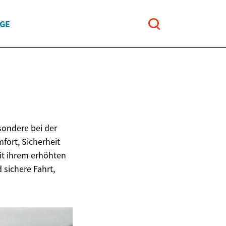
UGE
T
sondere bei der
fort, Sicherheit
it ihrem erhöhten
 sichere Fahrt,