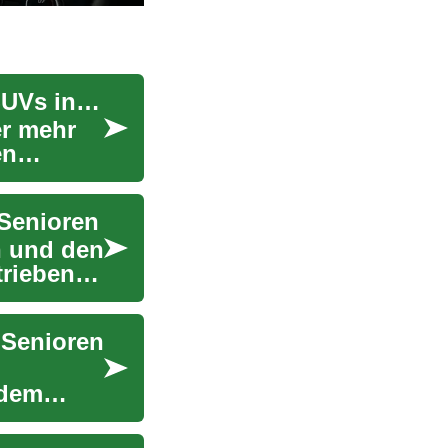
SUV-Angebote: Die besten Deals für kompakte SUVs in Deutschland
er mehr
en
 Senioren
n und den
triebenen
 Senioren
 dem