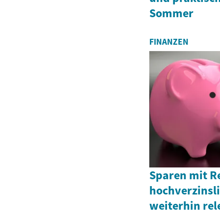
Sommer
FINANZEN
Sparen mit R
hochverzinsl
weiterhin rel