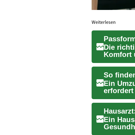
Weiterlesen
Die richt
Komfort 
praxisnah
So finde
Ein Umzu
erforder
eines zuv
Hausarzt
Ein Hausa
Gesundhe
Patienten