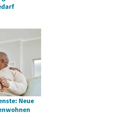
edarf
enste: Neue
renwohnen