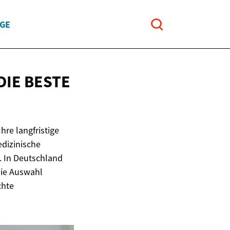
UGE
DIE
BESTE
hre langfristige
edizinische
. In Deutschland
 die Auswahl
chte