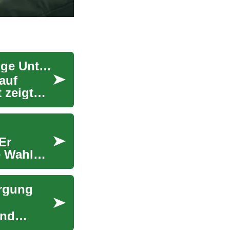
Passform verstehen: So finden Männer die richtige Unterwäschegröße
auf
 zeigt
Er
e Wahl
orgung
und