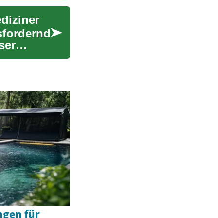
ediziner
sfordernd
ser
ngen für