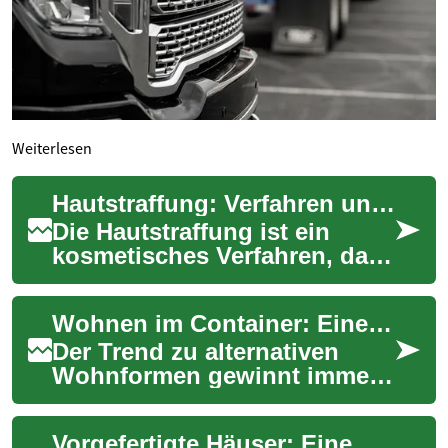
Weiterlesen
Hautstraffung: Verfahren und Wirkungsweisen für straffere Haut
Die Hautstraffung ist ein
kosmetisches Verfahren, das
darauf abzielt, die Elastizität
und Festigkeit der Haut zu
Wohnen im Container: Eine innovative Lösung für modernes Leben
verb...
Der Trend zu alternativen
Wohnformen gewinnt immer
mehr an Bedeutung, und
Containerhäuser sind ein
Vorgefertigte Häuser: Eine Revolution im Wohnungsbau
faszinierendes Bei...