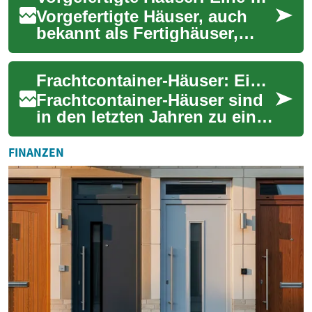
Vorgefertigte Häuser, auch
bekannt als Fertighäuser,
gewinnen in der modernen
Baubranche zunehmend an
Frachtcontainer-Häuser: Eine innovative Wohnlösung für die Zukunft
Bedeutung. Dies...
Frachtcontainer-Häuser sind
in den letzten Jahren zu einer
aufregenden Alternative im
Wohnungsbau geworden.
FINANZEN
Diese umg...