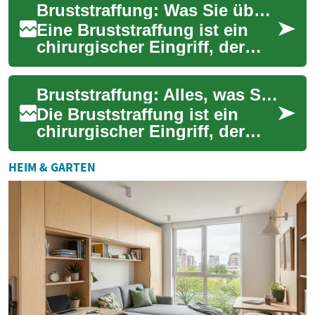
Bruststraffung: Was Sie über diese beliebte ästhetische Behandlung wissen sollten
und zu f...
Eine Bruststraffung ist ein
chirurgischer Eingriff, der
darauf abzielt, die Form und
Position der Brüste zu
Bruststraffung: Alles, was Sie wissen müssen
verbesser...
Die Bruststraffung ist ein
chirurgischer Eingriff, der
vielen Frauen zu einem
verbesserten Körpergefühl
HEIM & GARTEN
verhilft. Bei...