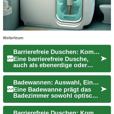
Weiterlesen
Barrierefreie Duschen: Komfort und Sicherheit für Ihr Badezimmer
Eine barrierefreie Dusche,
auch als ebenerdige oder
bodengleiche Dusche
bekannt, ist eine moderne
Badewannen: Auswahl, Einbau und barrierefreie Varianten
und praktische Lösu...
Eine Badewanne prägt das
Badezimmer sowohl optisch
als auch funktional. Ob als
Entspannungsort nach einem
Barrierefreie Duschen: Komfort und Sicherheit für Senioren
langen Tag ...